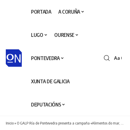
PORTADA
A CORUÑA
LUGO
OURENSE
PONTEVEDRA
Aa
Redime
de
fontes
XUNTA DE GALICIA
DEPUTACIÓNS
Inicio
»
O GALP Ría de Pontevedra presenta a campaña «Alimentos do mar, alimentos de vida» en centros sanitarios dentro do proxecto Pesca Saúde