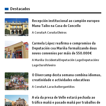
Destacados
Recepción institucional ao campión europeo
Manu Taibo na Casa do Concello
A Coruña
A Coruña
Oleiros
Carmela López reafirma o compromiso da
Deputación coa Mariña formalizando dous
novos convenios por máis de 550.000€
A Mariña Occidental
Deputación Lugo
Deputacións
Lugo
Ourol
Viveiro
O Divercamp desta semana combina idiomas,
creatividade e actividades educativas
A Coruña
A Laracha
Bergantiños
A vía da presa de Velle estará pechada ao
tráfico mañá e pasado mañá por traballos de