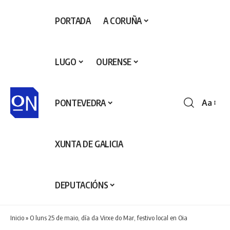
PORTADA
A CORUÑA
LUGO
OURENSE
PONTEVEDRA
Aa
Redime
de
fontes
XUNTA DE GALICIA
DEPUTACIÓNS
Inicio
»
O luns 25 de maio, día da Virxe do Mar, festivo local en Oia