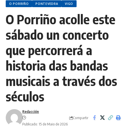
O PORRIÑO
PONTEVEDRA
VIGO
O Porriño acolle este
sábado un concerto
que percorrerá a
historia das bandas
musicais a través dos
séculos
Redacción
Compartir
Publicado: 15 de Maio de 2026