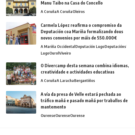
Manu Taibo na Casa do Concello
A Coruña
A Coruña
Oleiros
Carmela López reafirma o compromiso da
Deputación coa Mariña formalizando dous
novos convenios por máis de 550.000€
A Mariña Occidental
Deputación Lugo
Deputacións
Lugo
Ourol
Viveiro
O Divercamp desta semana combina idiomas,
creatividade e actividades educativas
A Coruña
A Laracha
Bergantiños
A vía da presa de Velle estará pechada ao
tráfico mañá e pasado mañá por traballos de
mantemento
Ourense
Ourense
Ourense