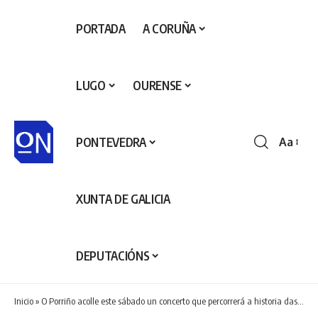
PORTADA
A CORUÑA
LUGO
OURENSE
PONTEVEDRA
Aa
Redime
de
fontes
XUNTA DE GALICIA
DEPUTACIÓNS
Inicio
»
O Porriño acolle este sábado un concerto que percorrerá a historia das bandas musicais a través dos séculos