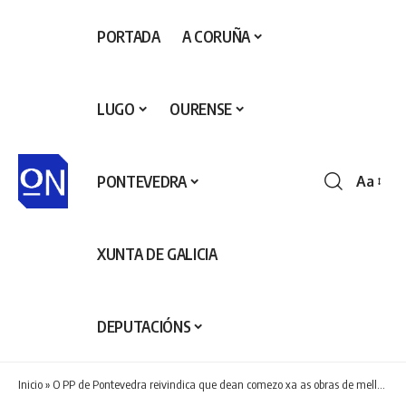
PORTADA
A CORUÑA
LUGO
OURENSE
PONTEVEDRA
Aa
Redime
de
fontes
XUNTA DE GALICIA
DEPUTACIÓNS
Inicio
»
O PP de Pontevedra reivindica que dean comezo xa as obras de mellora da seguridade viaria da estrada N-120 ao seu paso por Ponteareas que acumulan 9 anos de retraso