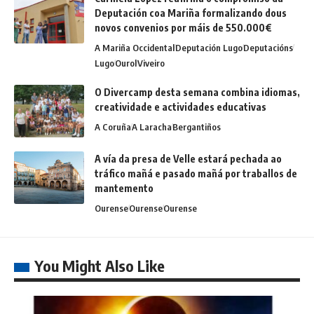
Deputación coa Mariña formalizando dous
novos convenios por máis de 550.000€
A Mariña Occidental
Deputación Lugo
Deputacións
Lugo
Ourol
Viveiro
O Divercamp desta semana combina idiomas,
creatividade e actividades educativas
A Coruña
A Laracha
Bergantiños
A vía da presa de Velle estará pechada ao
tráfico mañá e pasado mañá por traballos de
mantemento
Ourense
Ourense
Ourense
You Might Also Like