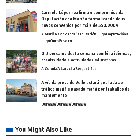
Carmela López reafirma o compromiso da
Deputación coa Mariña formalizando dous
novos convenios por máis de 550.000€
A Mariña Occidental
Deputación Lugo
Deputacións
Lugo
Ourol
Viveiro
O Divercamp desta semana combina idiomas,
creatividade e actividades educativas
A Coruña
A Laracha
Bergantiños
A vía da presa de Velle estará pechada ao
tráfico mañá e pasado mañá por traballos de
mantemento
Ourense
Ourense
Ourense
You Might Also Like