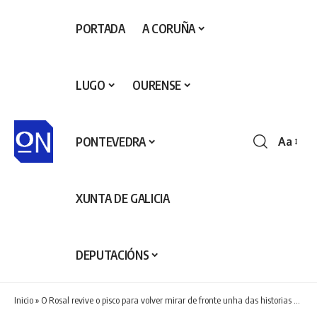
PORTADA
A CORUÑA
LUGO
OURENSE
PONTEVEDRA
Aa
Redime
de
fontes
XUNTA DE GALICIA
DEPUTACIÓNS
Inicio
»
O Rosal revive o pisco para volver mirar de fronte unha das historias máis singulares da súa memoria colectiva