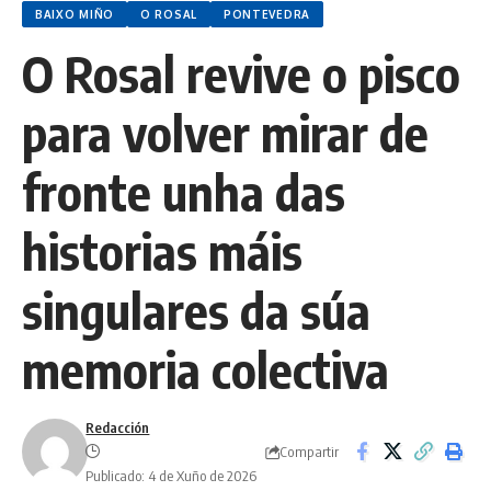
BAIXO MIÑO
O ROSAL
PONTEVEDRA
O Rosal revive o pisco
para volver mirar de
fronte unha das
historias máis
singulares da súa
memoria colectiva
Redacción
Compartir
Publicado: 4 de Xuño de 2026