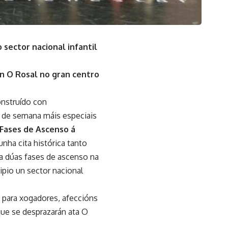
 sector nacional infantil
n O Rosal no gran centro
onstruído con
s de semana máis especiais
s Fases de Ascenso á
 unha cita histórica tanto
la dúas fases de ascenso na
pio un sector nacional
 para xogadores, afeccións
que se desprazarán ata O