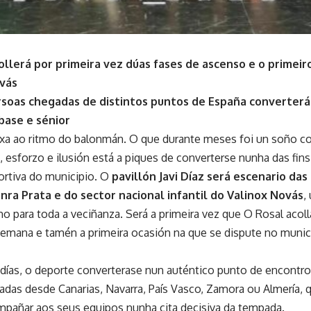
ollerá por primeira vez dúas fases de ascenso e o primeiro
vás
soas chegadas de distintos puntos de España converterá
base e sénior
exa ao ritmo do balonmán. O que durante meses foi un soño c
 esforzo e ilusión está a piques de converterse nunha das fin
portiva do municipio. O
pavillón Javi Díaz será escenario da
onra Prata e do sector nacional infantil do Valinox Novás
,
mo para toda a veciñanza. Será a primeira vez que O Rosal acol
emana e tamén a primeira ocasión na que se dispute no munici
 días, o deporte converterase nun auténtico punto de encontro
gadas desde Canarias, Navarra, País Vasco, Zamora ou Almería, 
mpañar aos seus equipos nunha cita decisiva da tempada.