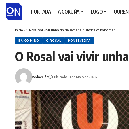
PORTADA
A CORUÑA
LUGO
OUREN
Inicio
»
O Rosal vai vivir unha fin de semana histórica co balonmán
BAIXO MIÑO
O ROSAL
PONTEVEDRA
O Rosal vai vivir unh
Redacción
Publicado: 8 de Maio de 2026