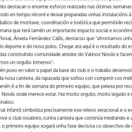
lo destacan o enorme esforzo realizado nas últimas semanas 
 todo en tempo récord e deixar preparadas unhas instalacións á
allos de montaxe, coordinación e loxística que permitirán reci
emana que terá tamén un importante impacto social e económi
Rosal, Ánxela Fernández Callís, destacou que “afrontamos unha
o deporte e do noso pobo. Chegar ata aquí é o resultado do e
das construíndo comunidade arredor do Valinox Novás e facen
mos un orgullo inmenso”.
n puxo en valor o papel da base do club e o traballo desenvol
da nosa canteira, da rapazada que soñou con competir cos mel
amén é a fin de semana do primeiro equipo, que pelexa por recu
ao Novás onde merece estar. Hai moito orgullo, moito legado e
sinalou.
nal infantil simboliza precisamente ese relevo xeracional e o
ive o club rosaleiro, cunha canteira que continúa medrando e 
, o primeiro equipo xogará unha fase decisiva co obxectivo de 