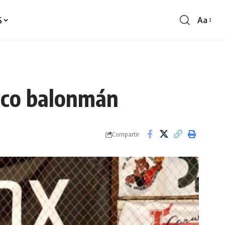
S
Aa
Redime
de
fontes
a co balonmán
Compartir