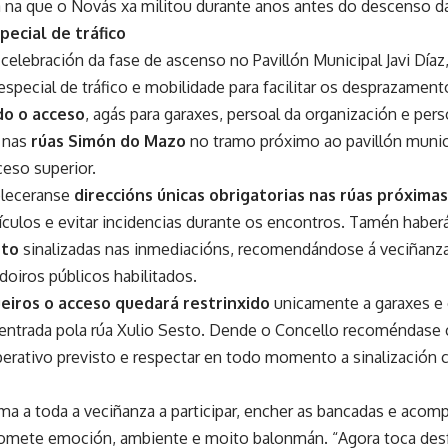
ía na que o Novás xa militou durante anos antes do descenso 
pecial de tráfico
celebración da fase de ascenso no Pavillón Municipal Javi Díaz
especial de tráfico e mobilidade para facilitar os desprazament
do o acceso
, agás para garaxes, persoal da organización e per
, nas
rúas Simón do Mazo
no tramo próximo ao pavillón munic
eso superior.
bleceranse
direccións únicas obrigatorias
nas rúas próximas
hículos e evitar incidencias durante os encontros. Tamén haber
nto
sinalizadas nas inmediacións, recomendándose á veciñanza 
doiros públicos habilitados.
eiros o acceso quedará restrinxido
unicamente a garaxes e 
 entrada pola rúa Xulio Sesto. Dende o Concello recoméndase c
erativo previsto e respectar en todo momento a sinalización ci
ma a toda a veciñanza a participar, encher as bancadas e acomp
mete emoción, ambiente e moito balonmán. “Agora toca desfr