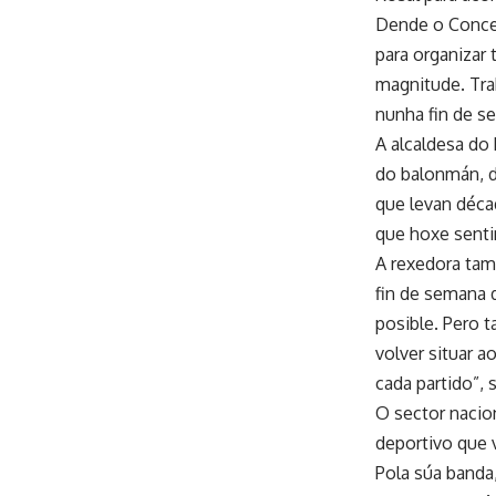
Dende o Concel
para organizar
magnitude. Trab
nunha fin de s
A alcaldesa do 
do balonmán, d
que levan déca
que hoxe senti
A rexedora tamé
fin de semana 
posible. Pero t
volver situar 
cada partido”, 
O sector nacio
deportivo que v
Pola súa banda