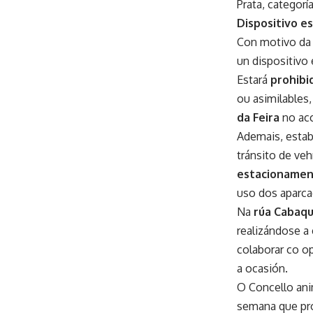
Prata, categor
Dispositivo es
Con motivo da 
un dispositivo 
Estará
prohibi
ou asimilables
da Feira
no acc
Ademais, esta
tránsito de ve
estacioname
uso dos aparca
Na
rúa Cabaqu
realizándose a
colaborar co op
a ocasión.
O Concello ani
semana que pro