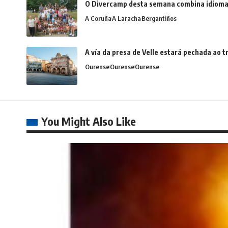
O Divercamp desta semana combina idiomas,
A Coruña
A Laracha
Bergantiños
A vía da presa de Velle estará pechada ao
Ourense
Ourense
Ourense
You Might Also Like