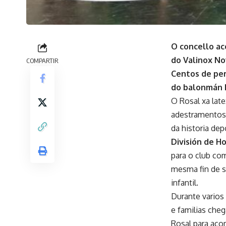
O concello ac
do Valinox No
COMPARTIR
Centos de per
do balonmán 
O Rosal xa lat
adestramentos,
da historia de
División de H
para o club co
mesma fin de s
infantil.
Durante varios
e familias che
Rosal para aco