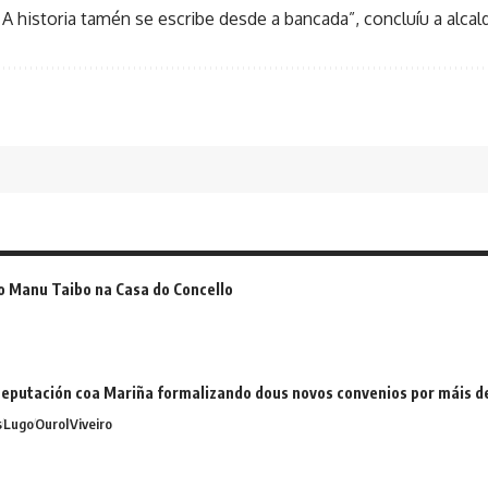
 A historia tamén se escribe desde a bancada”, concluíu a alcal
o Manu Taibo na Casa do Concello
eputación coa Mariña formalizando dous novos convenios por máis 
s
Lugo
Ourol
Viveiro