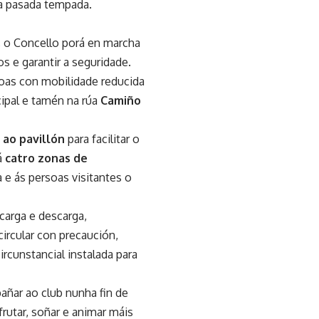
da pasada tempada.
, o Concello porá en marcha
os e garantir a seguridade.
soas con mobilidade reducida
ipal e tamén na rúa
Camiño
 ao pavillón
para facilitar o
á
catro zonas de
e ás persoas visitantes o
carga e descarga,
ircular con precaución,
rcunstancial instalada para
añar ao club nunha fin de
utar, soñar e animar máis