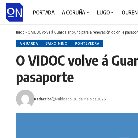
PORTADA
A CORUÑA
LUGO
OUREN
Inicio
»
O VIDOC volve á Guarda en xuño para a renovación do dni e pasapor
A GUARDA
BAIXO MIÑO
PONTEVEDRA
O VIDOC volve á Guar
pasaporte
Redacción
Publicado: 20 de Maio de 2026