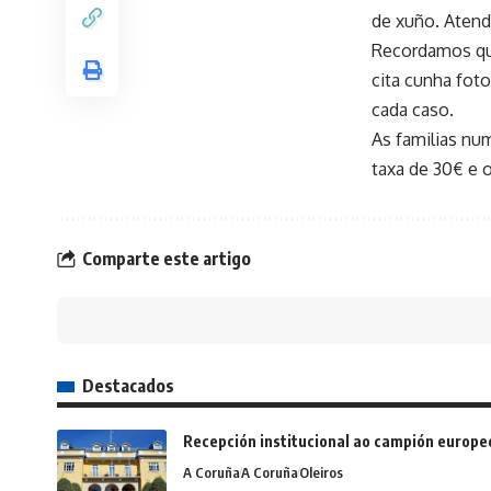
de xuño. Atende
Recordamos que 
cita cunha fot
cada caso.
As familias nu
taxa de 30€ e o
Comparte este artigo
Destacados
Recepción institucional ao campión europe
A Coruña
A Coruña
Oleiros