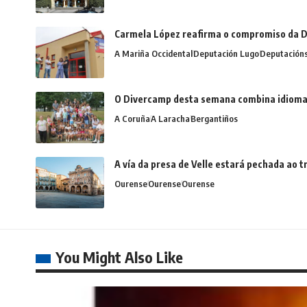
Carmela López reafirma o compromiso da D
A Mariña Occidental
Deputación Lugo
Deputación
O Divercamp desta semana combina idiomas,
A Coruña
A Laracha
Bergantiños
A vía da presa de Velle estará pechada ao
Ourense
Ourense
Ourense
You Might Also Like