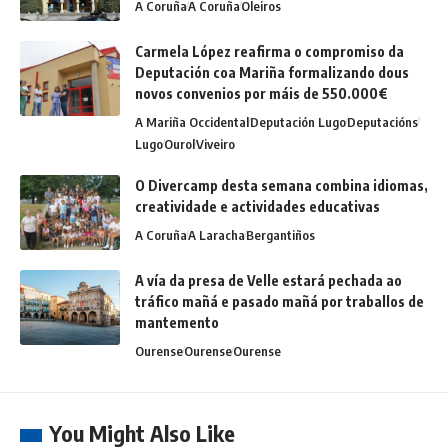
A Coruña
A Coruña
Oleiros
Carmela López reafirma o compromiso da
Deputación coa Mariña formalizando dous
novos convenios por máis de 550.000€
A Mariña Occidental
Deputación Lugo
Deputacións
Lugo
Ourol
Viveiro
O Divercamp desta semana combina idiomas,
creatividade e actividades educativas
A Coruña
A Laracha
Bergantiños
A vía da presa de Velle estará pechada ao
tráfico mañá e pasado mañá por traballos de
mantemento
Ourense
Ourense
Ourense
You Might Also Like