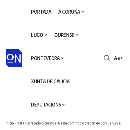
PORTADA
A CORUÑA
LUGO
OURENSE
PONTEVEDRA
Aa
Redime
de
fontes
XUNTA DE GALICIA
DEPUTACIÓNS
Inicio
»
Rafa Carracedo pronunciará este domingo o pregón do Corpus nun acto no que Ponteareas nomeará Fillos Predilectos a Alfonso Pexegueiro e Borja Gómez