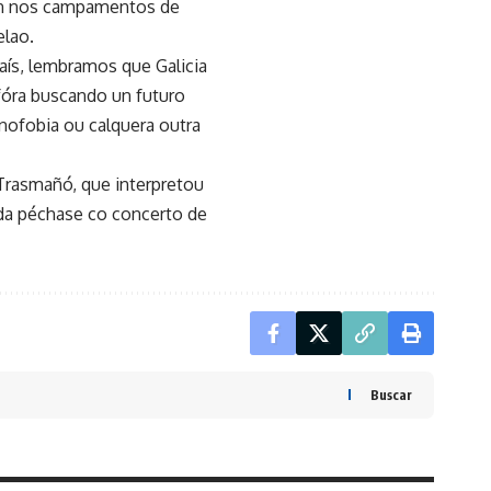
pan nos campamentos de
elao.
país, lembramos que Galicia
 fóra buscando un futuro
nofobia ou calquera outra
 Trasmañó, que interpretou
ada péchase co concerto de
Buscar