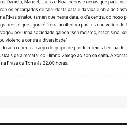
Roi, Daniela, Manuel, Lucas e Noa, nenos e nenas que partici
oron os encargados de falar desta data e da vida e obra de Cast
na Rivas sinalou tamén que nesta data, o día central do noso 
igrantes, e que agora é “terra acolledora para os que veñen de
 avogou por unha sociedade galega “sen racismo, machismo, xe
u violencia contra a diversidade”.
l do acto correu a cargo do grupo de pandeireteiras Ledicia de
usicais para rematar co Himno Galego ao son da gaita. A xorn
na Praza da Torre ás 22.00 horas.