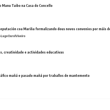
o Manu Taibo na Casa do Concello
eputación coa Mariña formalizando dous novos convenios por máis 
s
Lugo
Ourol
Viveiro
 creatividade e actividades educativas
 tráfico mañá e pasado mañá por traballos de mantemento