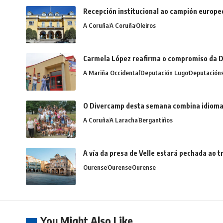
Recepción institucional ao campión europe
A Coruña
A Coruña
Oleiros
Carmela López reafirma o compromiso da D
A Mariña Occidental
Deputación Lugo
Deputación
O Divercamp desta semana combina idiomas,
A Coruña
A Laracha
Bergantiños
A vía da presa de Velle estará pechada ao
Ourense
Ourense
Ourense
You Might Also Like