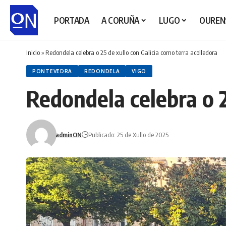
PORTADA
A CORUÑA
LUGO
OUREN
Inicio
»
Redondela celebra o 25 de xullo con Galicia como terra acolledora
PONTEVEDRA
REDONDELA
VIGO
Redondela celebra o 2
adminON
Publicado: 25 de Xullo de 2025