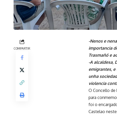
-Nenos e nena
importancia de
COMPARTIR
Trasmañó e ao
-A alcaldesa, 
emigrantes, e 
unha sociedad
violencia cont
O Concello de 
para conmemora
foi o encargado
Castelao neste