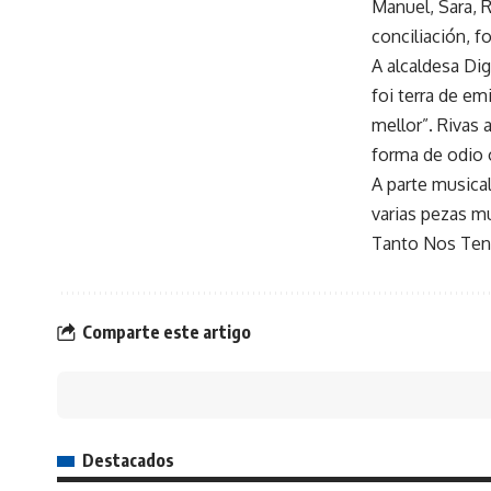
Manuel, Sara, 
conciliación, f
A alcaldesa Dig
foi terra de em
mellor”. Rivas
forma de odio o
A parte musica
varias pezas m
Tanto Nos Ten 
Comparte este artigo
Destacados