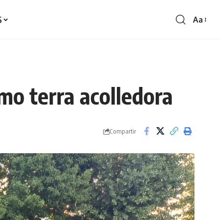
S
Aa
Redime
de
fontes
omo terra acolledora
Compartir