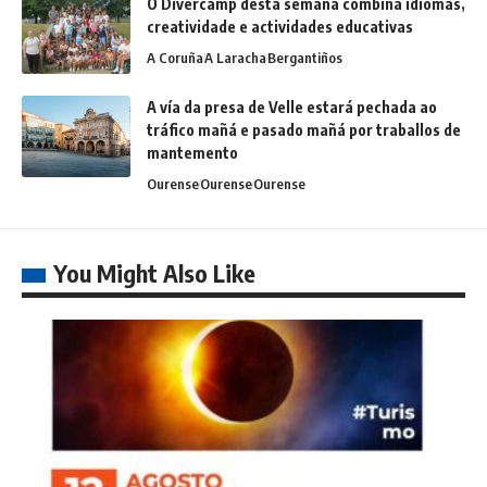
O Divercamp desta semana combina idiomas,
creatividade e actividades educativas
A Coruña
A Laracha
Bergantiños
A vía da presa de Velle estará pechada ao
tráfico mañá e pasado mañá por traballos de
mantemento
Ourense
Ourense
Ourense
You Might Also Like