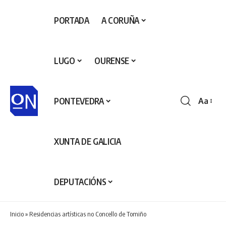
PORTADA
A CORUÑA
LUGO
OURENSE
PONTEVEDRA
Aa
Redime
de
fontes
XUNTA DE GALICIA
DEPUTACIÓNS
Inicio
»
Residencias artísticas no Concello de Tomiño