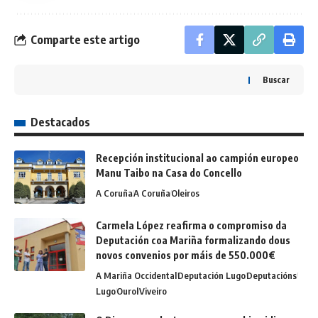
Comparte este artigo
Buscar
Destacados
Recepción institucional ao campión europeo
Manu Taibo na Casa do Concello
A Coruña
A Coruña
Oleiros
Carmela López reafirma o compromiso da
Deputación coa Mariña formalizando dous
novos convenios por máis de 550.000€
A Mariña Occidental
Deputación Lugo
Deputacións
Lugo
Ourol
Viveiro