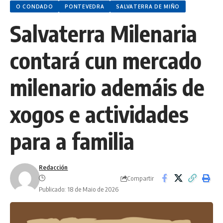
O CONDADO
PONTEVEDRA
SALVATERRA DE MIÑO
Salvaterra Milenaria
contará cun mercado
milenario ademáis de
xogos e actividades
para a familia
Redacción
Compartir
Publicado: 18 de Maio de 2026