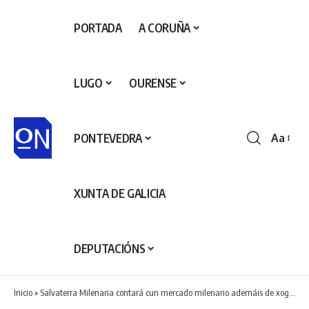
PORTADA
A CORUÑA
LUGO
OURENSE
PONTEVEDRA
Aa
Redime
de
fontes
XUNTA DE GALICIA
DEPUTACIÓNS
Inicio
»
Salvaterra Milenaria contará cun mercado milenario ademáis de xogos e actividades para a familia