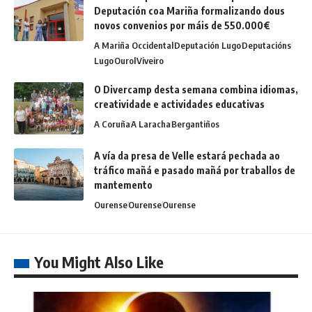
Deputación coa Mariña formalizando dous
novos convenios por máis de 550.000€
A Mariña Occidental
Deputación Lugo
Deputacións
Lugo
Ourol
Viveiro
O Divercamp desta semana combina idiomas,
creatividade e actividades educativas
A Coruña
A Laracha
Bergantiños
A vía da presa de Velle estará pechada ao
tráfico mañá e pasado mañá por traballos de
mantemento
Ourense
Ourense
Ourense
You Might Also Like