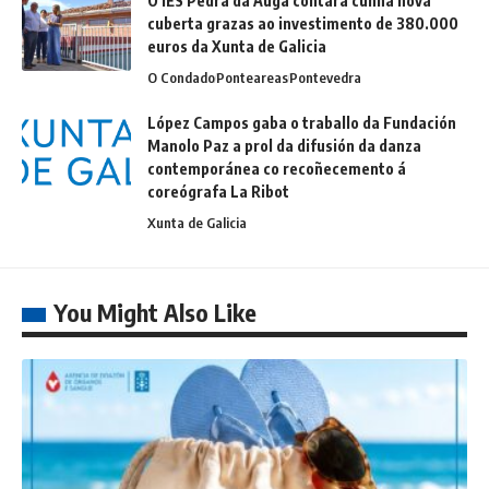
O IES Pedra da Auga contará cunha nova
cuberta grazas ao investimento de 380.000
euros da Xunta de Galicia
O Condado
Ponteareas
Pontevedra
López Campos gaba o traballo da Fundación
Manolo Paz a prol da difusión da danza
contemporánea co recoñecemento á
coreógrafa La Ribot
Xunta de Galicia
You Might Also Like