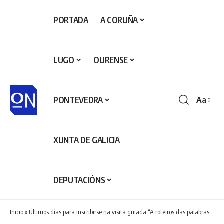
PORTADA
A CORUÑA
LUGO
OURENSE
PONTEVEDRA
Aa
Redime
de
fontes
XUNTA DE GALICIA
DEPUTACIÓNS
Inicio
»
Últimos días para inscribirse na visita guiada “A roteiros das palabras esquecidas” organizada por turismo de Baiona con motivo do “Día das Letras Galegas”