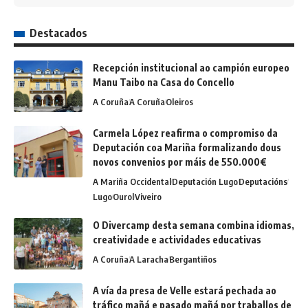
Destacados
Recepción institucional ao campión europeo
Manu Taibo na Casa do Concello
A Coruña
A Coruña
Oleiros
Carmela López reafirma o compromiso da
Deputación coa Mariña formalizando dous
novos convenios por máis de 550.000€
A Mariña Occidental
Deputación Lugo
Deputacións
Lugo
Ourol
Viveiro
O Divercamp desta semana combina idiomas,
creatividade e actividades educativas
A Coruña
A Laracha
Bergantiños
A vía da presa de Velle estará pechada ao
tráfico mañá e pasado mañá por traballos de