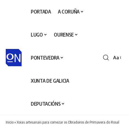
PORTADA
A CORUÑA
LUGO
OURENSE
PONTEVEDRA
Aa
Redime
de
fontes
XUNTA DE GALICIA
DEPUTACIÓNS
Inicio
»
Xoias artesanais para comezar os Obradoiros de Primavera do Rosal