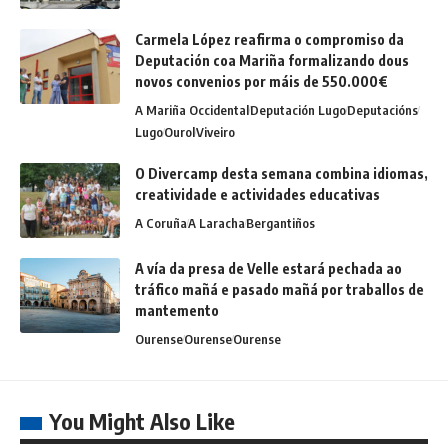
Carmela López reafirma o compromiso da
Deputación coa Mariña formalizando dous
novos convenios por máis de 550.000€
A Mariña Occidental
Deputación Lugo
Deputacións
Lugo
Ourol
Viveiro
O Divercamp desta semana combina idiomas,
creatividade e actividades educativas
A Coruña
A Laracha
Bergantiños
A vía da presa de Velle estará pechada ao
tráfico mañá e pasado mañá por traballos de
mantemento
Ourense
Ourense
Ourense
You Might Also Like