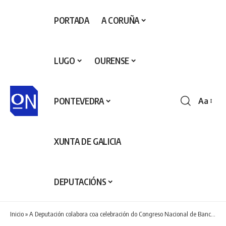
PORTADA
A CORUÑA
LUGO
OURENSE
PONTEVEDRA
Aa
Redime
de
fontes
XUNTA DE GALICIA
DEPUTACIÓNS
Inicio
»
A Deputación colabora coa celebración do Congreso Nacional de Bancos de Alimentos de España que se desenvolverá mañá en Ourense