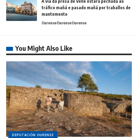
A vía da presa de Velle estará pechada ao
tráfico mañá e pasado mañá por traballos de
mantemento
Ourense
Ourense
Ourense
You Might Also Like
DEPUTACIÓN OURENSE