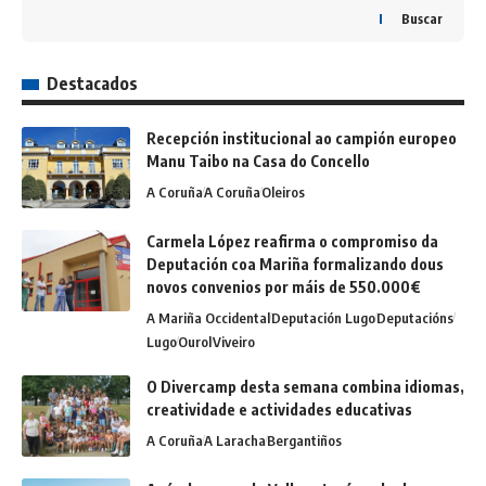
Buscar
Destacados
Recepción institucional ao campión europeo
Manu Taibo na Casa do Concello
A Coruña
A Coruña
Oleiros
Carmela López reafirma o compromiso da
Deputación coa Mariña formalizando dous
novos convenios por máis de 550.000€
A Mariña Occidental
Deputación Lugo
Deputacións
Lugo
Ourol
Viveiro
O Divercamp desta semana combina idiomas,
creatividade e actividades educativas
A Coruña
A Laracha
Bergantiños