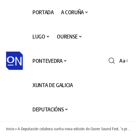
PORTADA
A CORUÑA
LUGO
OURENSE
PONTEVEDRA
Aa
Redime
de
fontes
XUNTA DE GALICIA
DEPUTACIÓNS
Inicio
»
A Deputación colabora cunha nova edición do Ouren Sound Fest, “o primeiro Festival de Ourense”