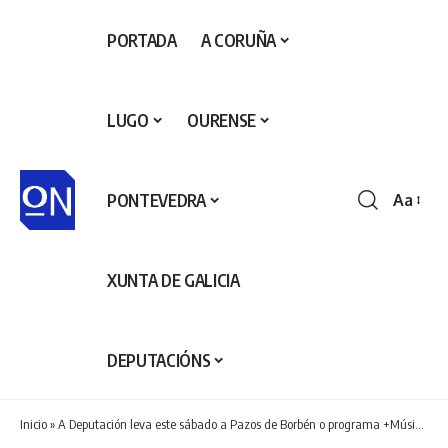
PORTADA
A CORUÑA
LUGO
OURENSE
PONTEVEDRA
Aa
Redime
de
fontes
XUNTA DE GALICIA
DEPUTACIÓNS
Inicio
»
A Deputación leva este sábado a Pazos de Borbén o programa +Música cunha actuación de María do Ceo