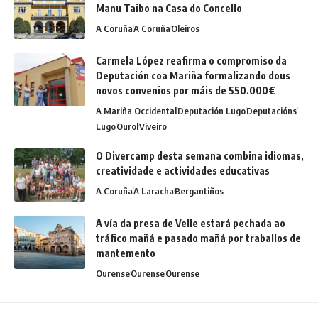
Manu Taibo na Casa do Concello
A Coruña
A Coruña
Oleiros
Carmela López reafirma o compromiso da
Deputación coa Mariña formalizando dous
novos convenios por máis de 550.000€
A Mariña Occidental
Deputación Lugo
Deputacións
Lugo
Ourol
Viveiro
O Divercamp desta semana combina idiomas,
creatividade e actividades educativas
A Coruña
A Laracha
Bergantiños
A vía da presa de Velle estará pechada ao
tráfico mañá e pasado mañá por traballos de
mantemento
Ourense
Ourense
Ourense