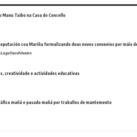
o Manu Taibo na Casa do Concello
eputación coa Mariña formalizando dous novos convenios por máis 
s
Lugo
Ourol
Viveiro
 creatividade e actividades educativas
 tráfico mañá e pasado mañá por traballos de mantemento