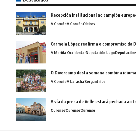
Recepción institucional ao campión europe
A Coruña
A Coruña
Oleiros
Carmela López reafirma o compromiso da D
A Mariña Occidental
Deputación Lugo
Deputación
O Divercamp desta semana combina idiomas,
A Coruña
A Laracha
Bergantiños
A vía da presa de Velle estará pechada ao
Ourense
Ourense
Ourense