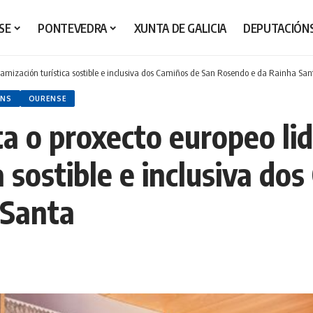
SE
PONTEVEDRA
XUNTA DE GALICIA
DEPUTACIÓN
namización turística sostible e inclusiva dos Camiños de San Rosendo e da Rainha San
ÓNS
OURENSE
a o proxecto europeo lid
a sostible e inclusiva do
 Santa