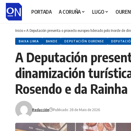
PORTADA
A CORUÑA
LUGO
OUREN
Inicio
»
A Deputación presenta o proxecto europeo liderado polo Inorde de di
BAIXA LIMIA
BANDE
DEPUTACIÓN OURENSE
DEPUTACI
A Deputación present
dinamización turístic
Rosendo e da Rainha
Redacción
Publicado: 28 de Maio de 2026