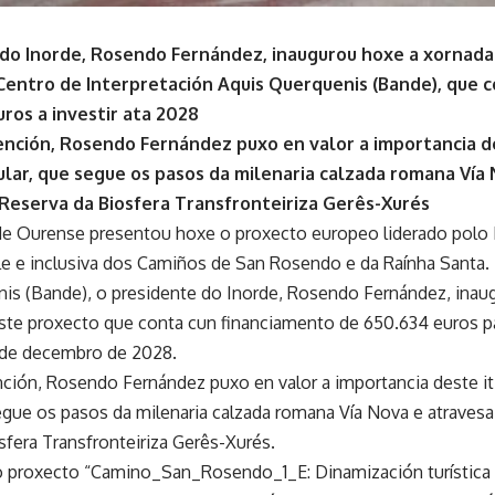
do Inorde, Rosendo Fernández, inaugurou hoxe a xornad
Centro de Interpretación Aquis Querquenis (Bande), que 
ros a investir ata 2028
ención, Rosendo Fernández puxo en valor a importancia d
gular, que segue os pasos da milenaria calzada romana Vía
Reserva da Biosfera Transfronteiriza Gerês-Xurés
e Ourense presentou hoxe o proxecto europeo liderado polo I
ible e inclusiva dos Camiños de San Rosendo e da Raínha Santa.
is (Bande), o presidente do Inorde, Rosendo Fernández, inau
te proxecto que conta cun financiamento de 650.634 euros par
s de decembro de 2028.
nción, Rosendo Fernández puxo en valor a importancia deste it
segue os pasos da milenaria calzada romana Vía Nova e atravesa
sfera Transfronteiriza Gerês-Xurés.
 proxecto “Camino_San_Rosendo_1_E: Dinamización turística s