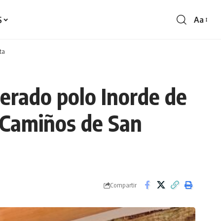
S
Aa
Redime
de
fontes
ta
erado polo Inorde de
s Camiños de San
Compartir