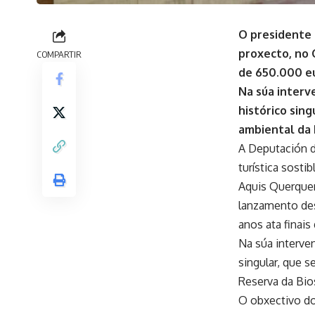
O presidente 
proxecto, no 
COMPARTIR
de 650.000 eu
Na súa interv
histórico sin
ambiental da 
A Deputación d
turística sost
Aquis Querquen
lanzamento des
anos ata finai
Na súa interve
singular, que 
Reserva da Bio
O obxectivo do