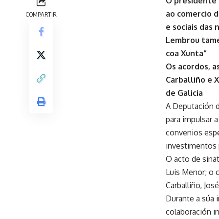
O presidente 
ao comercio d
COMPARTIR
e sociais das 
Lembrou tamé
coa Xunta”
Os acordos, a
Carballiño e 
de Galicia
A Deputación d
para impulsar 
convenios espec
investimentos p
O acto de sinat
Luis Menor; o 
Carballiño, Jos
Durante a súa 
colaboración in