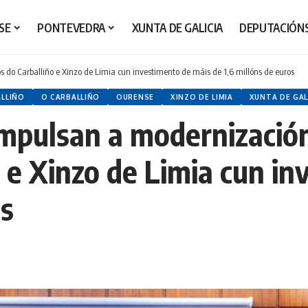
SE
PONTEVEDRA
XUNTA DE GALICIA
DEPUTACIÓN
do Carballiño e Xinzo de Limia cun investimento de máis de 1,6 millóns de euros
ALLIÑO
O CARBALLIÑO
OURENSE
XINZO DE LIMIA
XUNTA DE GAL
mpulsan a modernización
 e Xinzo de Limia cun i
os