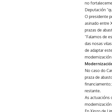
no fortaleceme
Deputación “qu
O presidente p
asinado entre 
prazas de abast
“Falamos de es
das nosas vila
de adaptar est
modernización 
Modernizació
No caso do Car
praza de abast
financiamento;
restante.
As actuacións 
modernización 
En Xinzo de Li