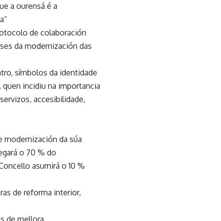
e a ourensá é a
a”
rotocolo de colaboración
ases da modernización das
ro, símbolos da identidade
 quen incidiu na importancia
rvizos, accesibilidade,
 e modernización da súa
hegará o 70 % do
 Concello asumirá o 10 %
as de reforma interior,
s de mellora,