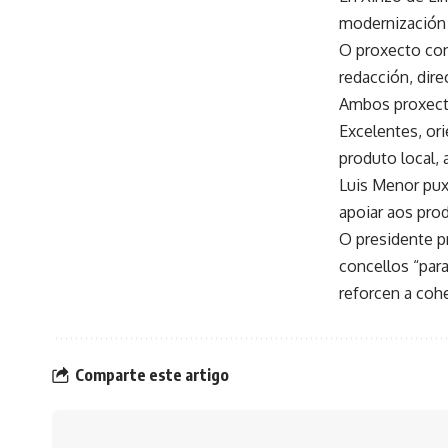
modernización 
O proxecto con
redacción, dir
Ambos proxecto
Excelentes, or
produto local, 
Luis Menor pux
apoiar aos prod
O presidente p
concellos “par
reforcen a cohe
Comparte este artigo