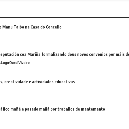
o Manu Taibo na Casa do Concello
eputación coa Mariña formalizando dous novos convenios por máis 
s
Lugo
Ourol
Viveiro
 creatividade e actividades educativas
 tráfico mañá e pasado mañá por traballos de mantemento