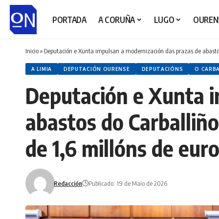
PORTADA
A CORUÑA
LUGO
OUREN
Inicio
»
Deputación e Xunta impulsan a modernización das prazas de abastos 
A LIMIA
DEPUTACIÓN OURENSE
DEPUTACIÓNS
O CARB
Deputación e Xunta i
abastos do Carballiño
de 1,6 millóns de eur
Redacción
Publicado: 19 de Maio de 2026