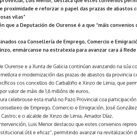
provincial, Luis Menor, destaca que estes convenios perm
e proximidade e reforzar o papel das prazas de abastos
nosas vilas”
n que a Deputación de Ourense é a que “máis convenios 
sinados coa Consellería de Emprego, Comercio e Emigració
Xinzo, enmárcanse na estratexia para avanzar cara á Red
e Ourense e a Xunta de Galicia continúan avanzando na súa col
a mellora e modernización das prazas de abastos da provincia c
íficos cos concellos do Carballiño e Xinzo de Limia, que perm
or valor de máis de 1,6 millóns de euros.
ura celebrouse esta mañá no Pazo Provincial coa participación 
conselleiro de Emprego, Comercio e Emigración, José González;
é Castro; e o alcalde de Xinzo de Limia, Amador Díaz.
intervención, Luis Menor destacou que estes convenios repre
stitucional útil e eficaz”, permitindo avanzar na revitalización