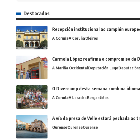
Destacados
Recepción institucional ao campión europe
A Coruña
A Coruña
Oleiros
Carmela López reafirma o compromiso da D
A Mariña Occidental
Deputación Lugo
Deputación
O Divercamp desta semana combina idiomas,
A Coruña
A Laracha
Bergantiños
A vía da presa de Velle estará pechada ao
Ourense
Ourense
Ourense