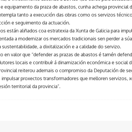
e equipamento da praza de abastos, cunha achega provincial 
templa tanto a execución das obras como os servizos técnico
ección e seguimento da actuación.
s están aliñados coa estratexia da Xunta de Galicia para imp
ientada a modernizar os mercados tradicionais sen perder a sú
a sustentabilidade, a dixitalización e a calidade do servizo.
o en valor que “defender as prazas de abastos é tamén defen
utores locais e contribuír á dinamización económica e social d
rovincial reiterou ademais o compromiso da Deputación de se
a impulsar proxectos transformadores que melloren servizos, 
sión territorial da provincia”.