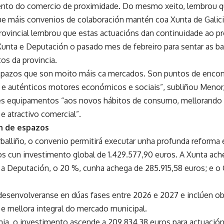
nto do comercio de proximidade. Do mesmo xeito, lembrou qu
e máis convenios de colaboración mantén coa Xunta de Galici
rovincial lembrou que estas actuacións dan continuidade ao p
Xunta e Deputación o pasado mes de febreiro para sentar as b
os da provincia.
pazos que son moito máis ca mercados. Son puntos de encont
s e auténticos motores económicos e sociais”, subliñou Menor,
es equipamentos “aos novos hábitos de consumo, mellorando se
e atractivo comercial”.
n de espazos
balliño, o convenio permitirá executar unha profunda reforma
os cun investimento global de 1.429.577,90 euros. A Xunta ac
 a Deputación, o 20 %, cunha achega de 285.915,58 euros; e o
desenvolveranse en dúas fases entre 2026 e 2027 e inclúen obr
e mellora integral do mercado municipal.
mia, o investimento ascende a 209.834,38 euros para actuación