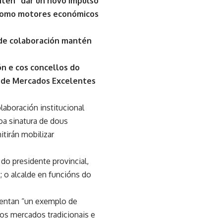
iten “dar un novo impulso
 como motores económicos
de colaboración mantén
n e cos concellos do
e de Mercados Excelentes
aboración institucional
oa sinatura de dous
itirán mobilizar
do presidente provincial,
 o alcalde en funcións do
sentan “un exemplo de
 dos mercados tradicionais e