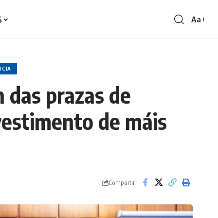
S
Aa
Redime
de
fontes
ICIA
 das prazas de
nvestimento de máis
Compartir