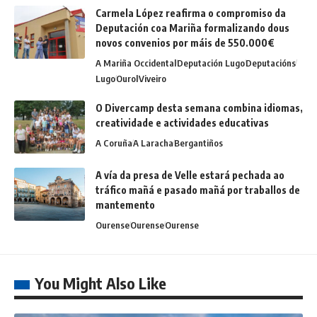
Carmela López reafirma o compromiso da
Deputación coa Mariña formalizando dous
novos convenios por máis de 550.000€
A Mariña Occidental
Deputación Lugo
Deputacións
Lugo
Ourol
Viveiro
O Divercamp desta semana combina idiomas,
creatividade e actividades educativas
A Coruña
A Laracha
Bergantiños
A vía da presa de Velle estará pechada ao
tráfico mañá e pasado mañá por traballos de
mantemento
Ourense
Ourense
Ourense
You Might Also Like