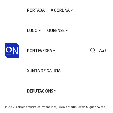
PORTADA
A CORUÑA
LUGO
OURENSE
PONTEVEDRA
Aa
Redime
de
fontes
XUNTA DE GALICIA
DEPUTACIÓNS
Inicio
»
O alcalde felicita os irmáns Inés, Lucía e Martín Sotelo Míguez polos seus éxitos deportivos nesta temporada