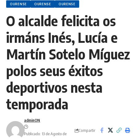
OURENSE
OURENSE
OURENSE
O alcalde felicita os
irmáns Inés, Lucía e
Martín Sotelo Míguez
polos seus éxitos
deportivos nesta
temporada
adminON
Compartir
Publicado: 13 de Agosto de