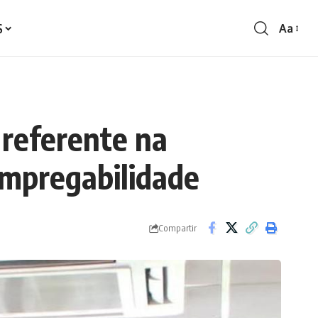
S
Aa
Redime
de
fontes
 referente na
empregabilidade
Compartir