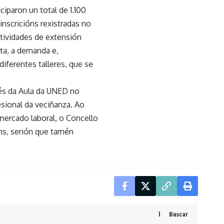
ciparon un total de 1.100
inscricións rexistradas no
ctividades de extensión
rta, a demanda e,
iferentes talleres, que se
vés da Aula da UNED no
sional da veciñanza. Ao
mercado laboral, o Concello
áns, senón que tamén
Buscar