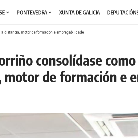
SE
PONTEVEDRA
XUNTA DE GALICIA
DEPUTACIÓN
 a distancia, motor de formación e empregabilidade
rriño consolídase como
a, motor de formación e 