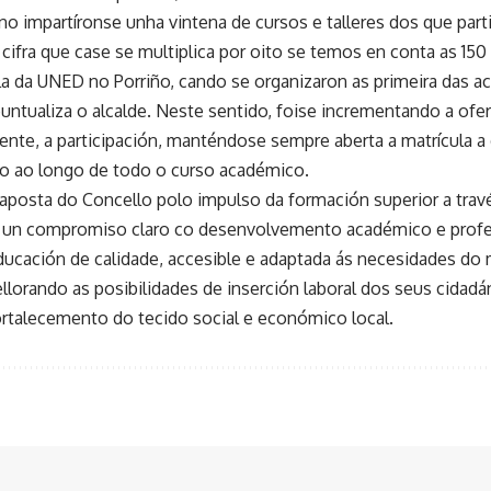
o impartíronse unha vintena de cursos e talleres dos que parti
cifra que case se multiplica por oito se temos en conta as 150 
la da UNED no Porriño, cando se organizaron as primeira das a
 puntualiza o alcalde. Neste sentido, foise incrementando a ofe
te, a participación, manténdose sempre aberta a matrícula a d
o ao longo de todo o curso académico.
 a aposta do Concello polo impulso da formación superior a tra
te un compromiso claro co desenvolvemento académico e profe
ducación de calidade, accesible e adaptada ás necesidades do 
llorando as posibilidades de inserción laboral dos seus cidad
ortalecemento do tecido social e económico local.