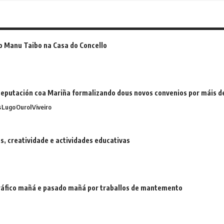
o Manu Taibo na Casa do Concello
eputación coa Mariña formalizando dous novos convenios por máis 
s
Lugo
Ourol
Viveiro
 creatividade e actividades educativas
 tráfico mañá e pasado mañá por traballos de mantemento