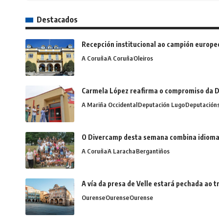
Destacados
Recepción institucional ao campión europe
A Coruña
A Coruña
Oleiros
Carmela López reafirma o compromiso da D
A Mariña Occidental
Deputación Lugo
Deputación
O Divercamp desta semana combina idiomas,
A Coruña
A Laracha
Bergantiños
A vía da presa de Velle estará pechada ao
Ourense
Ourense
Ourense