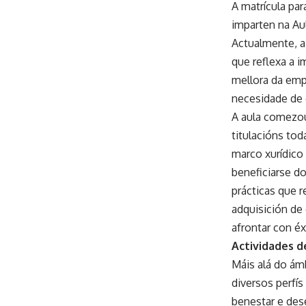
A matrícula pa
imparten na Au
Actualmente, a
que reflexa a 
mellora da emp
necesidade de d
A aula comezou
titulacións to
marco xurídico
beneficiarse do
prácticas que 
adquisición d
afrontar con éx
Actividades d
Máis alá do ám
diversos perfí
benestar e dese