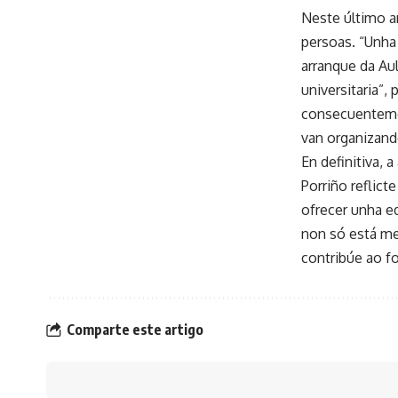
Neste último an
persoas. “Unha 
arranque da Au
universitaria”,
consecuentemen
van organizand
En definitiva,
Porriño reflic
ofrecer unha e
non só está me
contribúe ao f
Comparte este artigo