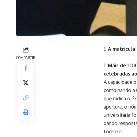
 A matrícula 
COMPARTIR
 Máis de 1.10
celebradas ao
A capacidade p
combinando a f
que radica o éx
apertura, o nú
universitaria f
dando resposta
Lorenzo.