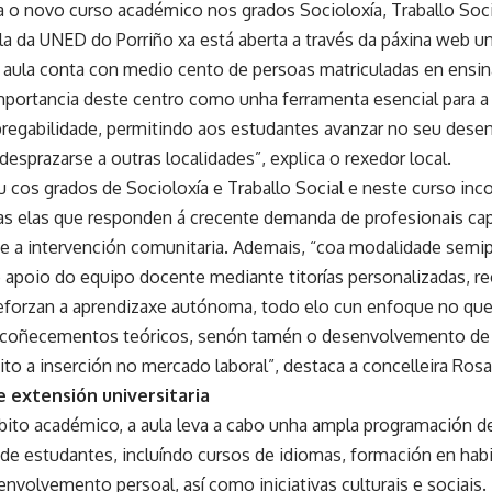
ra o novo curso académico nos grados Socioloxía, Traballo Soci
la da UNED do Porriño xa está aberta a través da páxina web u
 aula conta con medio cento de persoas matriculadas en ensin
importancia deste centro como unha ferramenta esencial para a
regabilidade, permitindo aos estudantes avanzar no seu des
esprazarse a outras localidades”, explica o rexedor local.
 cos grados de Socioloxía e Traballo Social e neste curso inc
das elas que responden á crecente demanda de profesionais capa
 e a intervención comunitaria. Ademais, “coa modalidade semi
 apoio do equipo docente mediante titorías personalizadas, re
reforzan a aprendizaxe autónoma, todo elo cun enfoque no que
e coñecementos teóricos, senón tamén o desenvolvemento de 
ito a inserción no mercado laboral”, destaca a concelleira Rosa
e extensión universitaria
bito académico, a aula leva a cabo unha ampla programación de 
s de estudantes, incluíndo cursos de idiomas, formación en hab
nvolvemento persoal, así como iniciativas culturais e sociais.