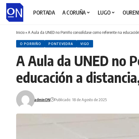
PORTADA
A CORUÑA
LUGO
OUREN
Inicio
»
A Aula da UNED no Porriño consolídase como referente na educación
O PORRIÑO
PONTEVEDRA
VIGO
A Aula da UNED no Po
educación a distanci
adminON
Publicado: 18 de Agosto de 2025