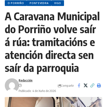
O PORRIÑO
PONTEVEDRA
VIGO
A Caravana Municipal
do Porriño volve saír
á rúa: tramitacións e
atención directa sen
saír da parroquia
Redacción
Compartir
Publicado: 4 de Xuño de 2026