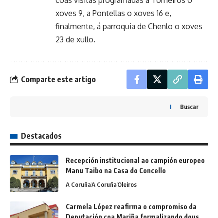
coas visitas programadas a Torneiros o
xoves 9, a Pontellas o xoves 16 e,
finalmente, á parroquia de Chenlo o xoves
23 de xullo.
Comparte este artigo
Buscar
Destacados
Recepción institucional ao campión europeo
Manu Taibo na Casa do Concello
A Coruña
A Coruña
Oleiros
Carmela López reafirma o compromiso da
Deputación coa Mariña formalizando dous