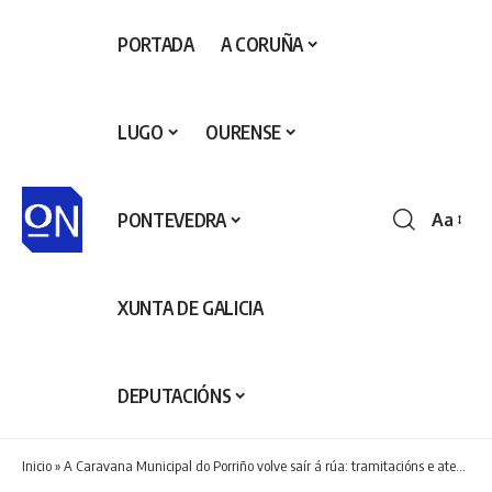
PORTADA
A CORUÑA
LUGO
OURENSE
PONTEVEDRA
Aa
Redime
de
fontes
XUNTA DE GALICIA
DEPUTACIÓNS
Inicio
»
A Caravana Municipal do Porriño volve saír á rúa: tramitacións e atención directa sen saír da parroquia