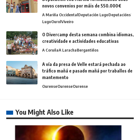
novos convenios por máis de 550.000€
A Mariña Occidental
Deputación Lugo
Deputacións
Lugo
Ourol
Viveiro
O Divercamp desta semana combina idiomas,
creatividade e actividades educativas
A Coruña
A Laracha
Bergantiños
A vía da presa de Velle estará pechada ao
tráfico mañá e pasado mañá por traballos de
mantemento
Ourense
Ourense
Ourense
You Might Also Like