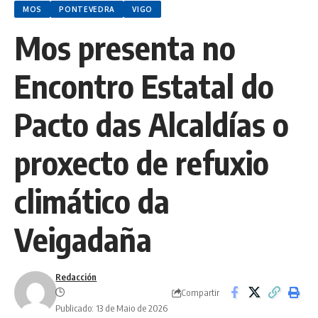
MOS
PONTEVEDRA
VIGO
Mos presenta no
Encontro Estatal do
Pacto das Alcaldías o
proxecto de refuxio
climático da
Veigadaña
Redacción
Compartir
Publicado: 13 de Maio de 2026