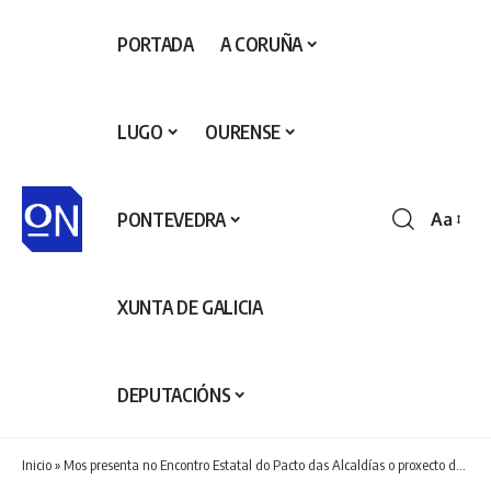
PORTADA
A CORUÑA
LUGO
OURENSE
PONTEVEDRA
Aa
Redime
de
fontes
XUNTA DE GALICIA
DEPUTACIÓNS
Inicio
»
Mos presenta no Encontro Estatal do Pacto das Alcaldías o proxecto de refuxio climático da Veigadaña