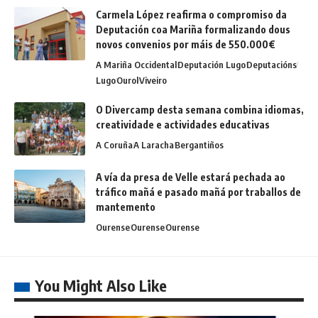
Carmela López reafirma o compromiso da
Deputación coa Mariña formalizando dous
novos convenios por máis de 550.000€
A Mariña Occidental
Deputación Lugo
Deputacións
Lugo
Ourol
Viveiro
O Divercamp desta semana combina idiomas,
creatividade e actividades educativas
A Coruña
A Laracha
Bergantiños
A vía da presa de Velle estará pechada ao
tráfico mañá e pasado mañá por traballos de
mantemento
Ourense
Ourense
Ourense
You Might Also Like