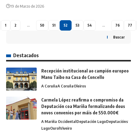
19 de Marzo de 2026
1
2
…
50
51
52
53
54
…
76
77
Buscar
Destacados
Recepción institucional ao campión europeo
Manu Taibo na Casa do Concello
A Coruña
A Coruña
Oleiros
Carmela López reafirma o compromiso da
Deputación coa Mariña formalizando dous
novos convenios por máis de 550.000€
A Mariña Occidental
Deputación Lugo
Deputacións
Lugo
Ourol
Viveiro