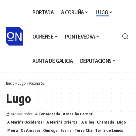
PORTADA
A CORUÑA
LUGO
OURENSE
PONTEVEDRA
XUNTA DE GALICIA
DEPUTACIÓNS
Inicio
»
Lugo
»
Páxina 52
Lugo
Atopar máis:
A Fonsagrada
A Mariña Central
A Mariña Occidental
A Mariña Oriental
A Ulloa
Chantada
Lugo
Meira
Os Ancares
Quiroga
Sarria
Terra Chá
Terra de Lemos