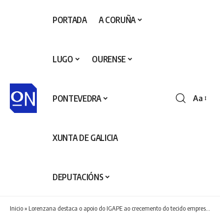
PORTADA
A CORUÑA
LUGO
OURENSE
PONTEVEDRA
Aa
Redime
de
fontes
XUNTA DE GALICIA
DEPUTACIÓNS
Inicio
»
Lorenzana destaca o apoio do IGAPE ao crecemento do tecido empresarial galego a través da liña IGAPE PEMES