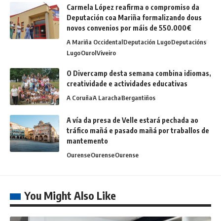
Carmela López reafirma o compromiso da
Deputación coa Mariña formalizando dous
novos convenios por máis de 550.000€
A Mariña Occidental
Deputación Lugo
Deputacións
Lugo
Ourol
Viveiro
O Divercamp desta semana combina idiomas,
creatividade e actividades educativas
A Coruña
A Laracha
Bergantiños
A vía da presa de Velle estará pechada ao
tráfico mañá e pasado mañá por traballos de
mantemento
Ourense
Ourense
Ourense
You Might Also Like