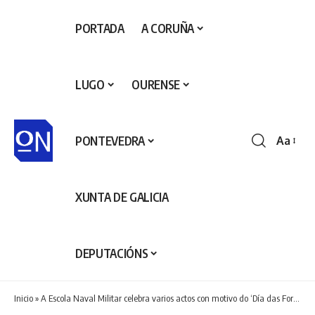
PORTADA
A CORUÑA
LUGO
OURENSE
PONTEVEDRA
Aa
Redime
de
fontes
XUNTA DE GALICIA
DEPUTACIÓNS
Inicio
»
A Escola Naval Militar celebra varios actos con motivo do ‘Día das Forzas Armadas’.