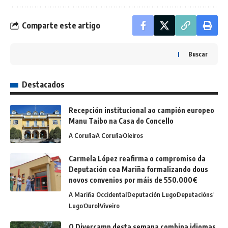
Comparte este artigo
Buscar
Destacados
Recepción institucional ao campión europeo
Manu Taibo na Casa do Concello
A Coruña
A Coruña
Oleiros
Carmela López reafirma o compromiso da
Deputación coa Mariña formalizando dous
novos convenios por máis de 550.000€
A Mariña Occidental
Deputación Lugo
Deputacións
Lugo
Ourol
Viveiro
O Divercamp desta semana combina idiomas,