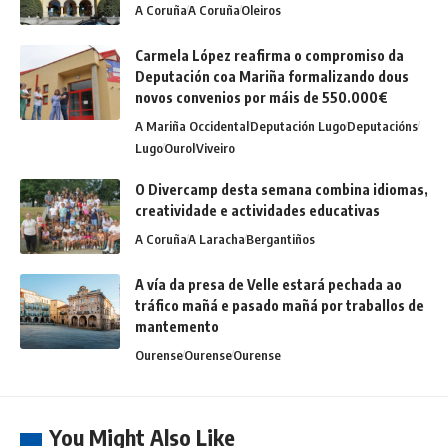
A Coruña
A Coruña
Oleiros
Carmela López reafirma o compromiso da
Deputación coa Mariña formalizando dous
novos convenios por máis de 550.000€
A Mariña Occidental
Deputación Lugo
Deputacións
Lugo
Ourol
Viveiro
O Divercamp desta semana combina idiomas,
creatividade e actividades educativas
A Coruña
A Laracha
Bergantiños
A vía da presa de Velle estará pechada ao
tráfico mañá e pasado mañá por traballos de
mantemento
Ourense
Ourense
Ourense
You Might Also Like