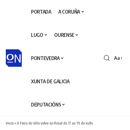
PORTADA
A CORUÑA
LUGO
OURENSE
PONTEVEDRA
Aa
Redime
de
fontes
XUNTA DE GALICIA
DEPUTACIÓNS
Inicio
»
A Feira do Viño volve ao Rosal do 17 ao 19 de xullo