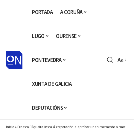
PORTADA
A CORUÑA
LUGO
OURENSE
PONTEVEDRA
Aa
Redime
de
fontes
XUNTA DE GALICIA
DEPUTACIÓNS
Inicio
»
Ernesto Filgueira insta á corporación a aprobar unanimemente a moción do BNG para esixir do ministerio de Transportes a mellora integral da N-541 ao seu paso por Cerdedo Cotobade