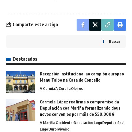
Comparte este artigo
Buscar
Destacados
Recepción institucional ao campión europeo
Manu Taibo na Casa do Concello
A Coruña
A Coruña
Oleiros
Carmela López reafirma o compromiso da
Deputación coa Mariña formalizando dous
novos convenios por máis de 550.000€
A Mariña Occidental
Deputación Lugo
Deputacións
Lugo
Ourol
Viveiro