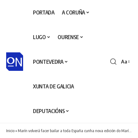
PORTADA
A CORUÑA
LUGO
OURENSE
PONTEVEDRA
Aa
Redime
de
fontes
XUNTA DE GALICIA
DEPUTACIÓNS
Inicio
»
Marín volverá facer bailar a toda España cunha nova edición do Marín Atlantic Open