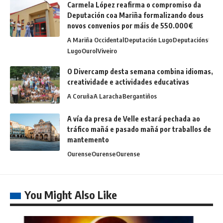
Carmela López reafirma o compromiso da
Deputación coa Mariña formalizando dous
novos convenios por máis de 550.000€
A Mariña Occidental
Deputación Lugo
Deputacións
Lugo
Ourol
Viveiro
O Divercamp desta semana combina idiomas,
creatividade e actividades educativas
A Coruña
A Laracha
Bergantiños
A vía da presa de Velle estará pechada ao
tráfico mañá e pasado mañá por traballos de
mantemento
Ourense
Ourense
Ourense
You Might Also Like