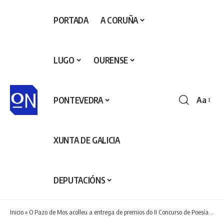
PORTADA
A CORUÑA
LUGO
OURENSE
PONTEVEDRA
Aa
Redime
de
fontes
XUNTA DE GALICIA
DEPUTACIÓNS
Inicio
»
O Pazo de Mos acolleu a entrega de premios do II Concurso de Poesía “Escribe un poema a María Magdalena”