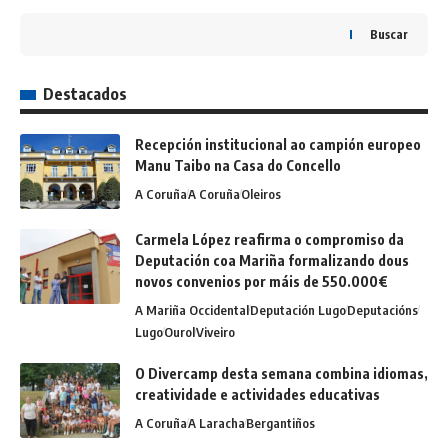
Buscar
Destacados
Recepción institucional ao campión europeo
Manu Taibo na Casa do Concello
A Coruña
A Coruña
Oleiros
Carmela López reafirma o compromiso da
Deputación coa Mariña formalizando dous
novos convenios por máis de 550.000€
A Mariña Occidental
Deputación Lugo
Deputacións
Lugo
Ourol
Viveiro
O Divercamp desta semana combina idiomas,
creatividade e actividades educativas
A Coruña
A Laracha
Bergantiños