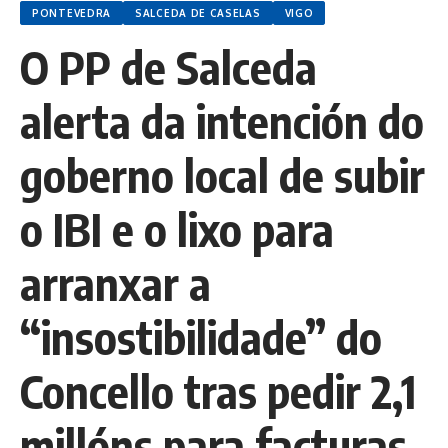
PONTEVEDRA
SALCEDA DE CASELAS
VIGO
O PP de Salceda
alerta da intención do
goberno local de subir
o IBI e o lixo para
arranxar a
“insostibilidade” do
Concello tras pedir 2,1
millóns para facturas