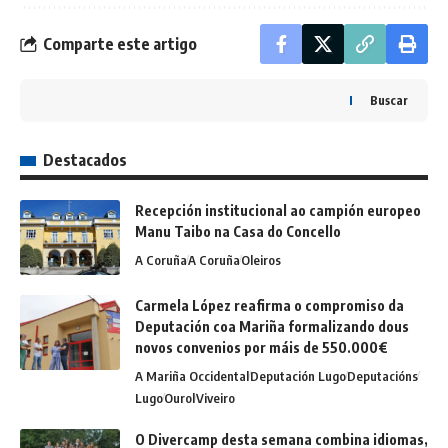
Comparte este artigo
Buscar
Destacados
Recepción institucional ao campión europeo
Manu Taibo na Casa do Concello
A Coruña
A Coruña
Oleiros
Carmela López reafirma o compromiso da
Deputación coa Mariña formalizando dous
novos convenios por máis de 550.000€
A Mariña Occidental
Deputación Lugo
Deputacións
Lugo
Ourol
Viveiro
O Divercamp desta semana combina idiomas,