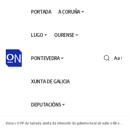
PORTADA
A CORUÑA
LUGO
OURENSE
PONTEVEDRA
Aa
Redime
de
fontes
XUNTA DE GALICIA
DEPUTACIÓNS
Inicio
»
O PP de Salceda alerta da intención do goberno local de subir o IBI e o lixo para arranxar a “insostibilidade” do Concello tras pedir 2,1 millóns para facturas pendentes