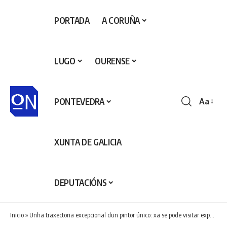
PORTADA
A CORUÑA
LUGO
OURENSE
PONTEVEDRA
Aa
Redime
de
fontes
XUNTA DE GALICIA
DEPUTACIÓNS
Inicio
»
Unha traxectoria excepcional dun pintor único: xa se pode visitar exposición de Pedrosa, Artista Martinense do Ano